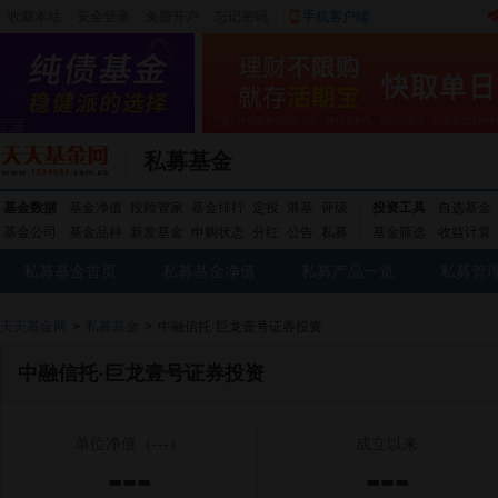
收藏本站
|
安全登录
|
免费开户
忘记密码
|
手机客户端
私募基金
基金数据
基金净值
投顾管家
基金排行
定投
港基
评级
投资工具
自选基金
基金公司
基金品种
新发基金
申购状态
分红
公告
私募
基金筛选
收益计算
私募基金首页
私募基金净值
私募产品一览
私募管
天天基金网
>
私募基金
>
中融信托·巨龙壹号证券投资
中融信托·巨龙壹号证券投资
单位净值
（---）
成立以来
---
---