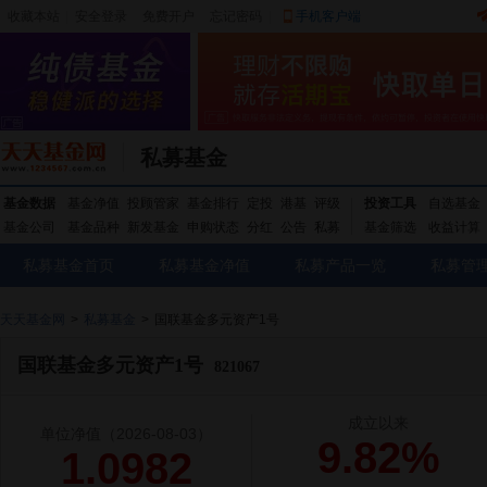
收藏本站
|
安全登录
|
免费开户
忘记密码
|
手机客户端
私募基金
基金数据
基金净值
投顾管家
基金排行
定投
港基
评级
投资工具
自选基金
基金公司
基金品种
新发基金
申购状态
分红
公告
私募
基金筛选
收益计算
私募基金首页
私募基金净值
私募产品一览
私募管
天天基金网
>
私募基金
>
国联基金多元资产1号
国联基金多元资产1号
821067
成立以来
单位净值
（2026-08-03）
9.82%
1.0982