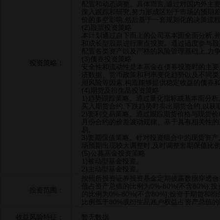
配置和动态调整。具体而言,通过对国内外主
深入跟踪和研究,努力形成区别于市场的预期
价的多空影响,然后基于一套规则化的决策流
(2)股票投资策略
本计划通过自下而上的公司基本面全面分析,
和成长型股票进行重点投资。通过适度参与股
配置各类资产以及严格的风险管理基础上,力
(3)债券投资策略
投资策略：
安全性和流动性是本基金在债券投资时的主要
济数据、货币政策和利率变化趋势以及不同类
用风险等因素,构造能够提供稳定收益的债券
(4)期货及衍生品投资策略
1)趋势跟踪策略。通过量化指标或基本面分析
买入期货合约,下跌趋势时卖出期货合约,以获
2)套利交易策略。通过跟踪期货价格与现货
月份合约的价差波动规律、基于具有相关性的
易。
3)套期保值策略。针对投资组合中的现货资产
场预期出现较大调整时,及时调整套期保值比例
(5)公募基金投资策略
1)被动型基金投资。
2)主动型基金投资。
按照所投资证券投资基金定期披露数据穿透合
值占资产总值的比例为0%-80%(不含80%
投资范围：
的比例为0%-80%(不含80%);投资于期
比例低于80%或衍生品账户权益占资产总值的
收益风险特征：
暂无数据