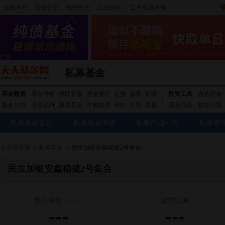
收藏本站
|
安全登录
|
免费开户
忘记密码
|
手机客户端
私募基金
基金数据
基金净值
投顾管家
基金排行
定投
港基
评级
投资工具
自选基金
基金公司
基金品种
新发基金
申购状态
分红
公告
私募
基金筛选
收益计算
私募基金首页
私募基金净值
私募产品一览
私募管
天天基金网
>
私募基金
>
民生加银安鑫稳健2号集合
民生加银安鑫稳健2号集合
单位净值
（---）
成立以来
---
---