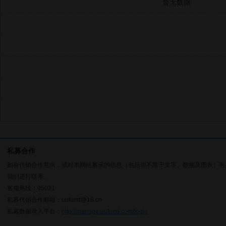
暂无数据
私募合作
如有代销合作意向，或对本网站展示的信息（包括但不限于文字、数据及图表）有
我们进行联系。
客服热线：95021
私募代销合作邮箱：uufund@18.cn
私募数据录入平台：
http://manage.uufund.com/login