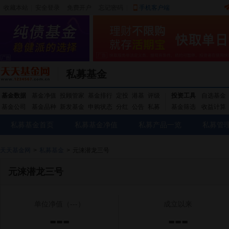
收藏本站
|
安全登录
|
免费开户
忘记密码
|
手机客户端
私募基金
基金数据
基金净值
投顾管家
基金排行
定投
港基
评级
投资工具
自选基金
基金公司
基金品种
新发基金
申购状态
分红
公告
私募
基金筛选
收益计算
私募基金首页
私募基金净值
私募产品一览
私募管
天天基金网
>
私募基金
>
元涞潜龙三号
元涞潜龙三号
单位净值
（---）
成立以来
---
---