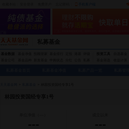
收藏本站
|
安全登录
|
免费开户
忘记密码
|
手机客户端
私募基金
基金数据
基金净值
投顾管家
基金排行
定投
港基
评级
投资工具
自选基金
基金公司
基金品种
新发基金
申购状态
分红
公告
私募
基金筛选
收益计算
私募基金首页
私募基金净值
私募产品一览
私募管
天天基金网
>
私募基金
>
林园投资国经专享1号
林园投资国经专享1号
单位净值
（---）
成立以来
---
---