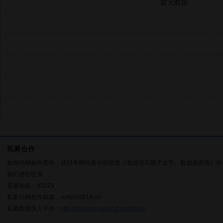
暂无数据
私募合作
如有代销合作意向，或对本网站展示的信息（包括但不限于文字、数据及图表）有
我们进行联系。
客服热线：95021
私募代销合作邮箱：uufund@18.cn
私募数据录入平台：
http://manage.uufund.com/login