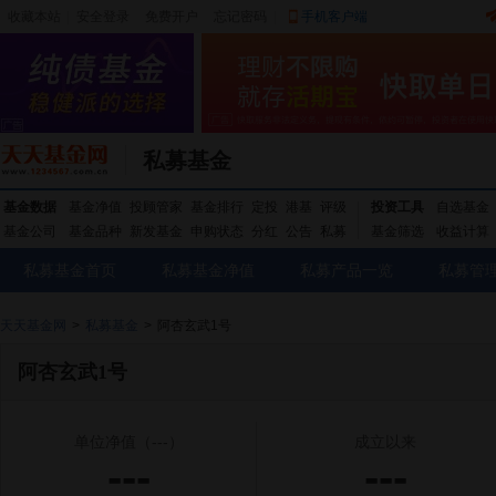
收藏本站
|
安全登录
|
免费开户
忘记密码
|
手机客户端
私募基金
基金数据
基金净值
投顾管家
基金排行
定投
港基
评级
投资工具
自选基金
基金公司
基金品种
新发基金
申购状态
分红
公告
私募
基金筛选
收益计算
私募基金首页
私募基金净值
私募产品一览
私募管
天天基金网
>
私募基金
>
阿杏玄武1号
阿杏玄武1号
单位净值
（---）
成立以来
---
---