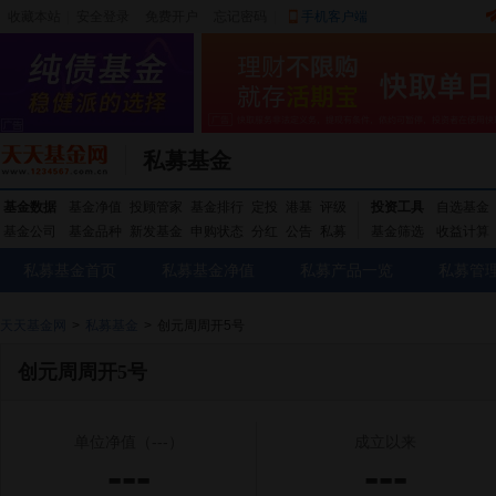
收藏本站
|
安全登录
|
免费开户
忘记密码
|
手机客户端
私募基金
基金数据
基金净值
投顾管家
基金排行
定投
港基
评级
投资工具
自选基金
基金公司
基金品种
新发基金
申购状态
分红
公告
私募
基金筛选
收益计算
私募基金首页
私募基金净值
私募产品一览
私募管
天天基金网
>
私募基金
>
创元周周开5号
创元周周开5号
单位净值
（---）
成立以来
---
---