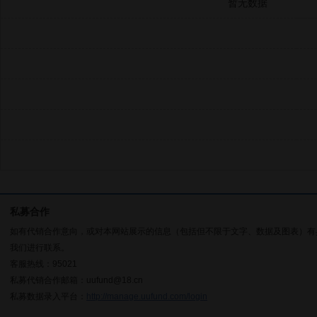
暂无数据
私募合作
如有代销合作意向，或对本网站展示的信息（包括但不限于文字、数据及图表）有
我们进行联系。
客服热线：95021
私募代销合作邮箱：uufund@18.cn
私募数据录入平台：
http://manage.uufund.com/login