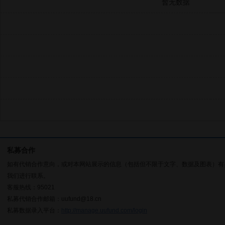
暂无数据
私募合作
如有代销合作意向，或对本网站展示的信息（包括但不限于文字、数据及图表）有
我们进行联系。
客服热线：95021
私募代销合作邮箱：uufund@18.cn
私募数据录入平台：
http://manage.uufund.com/login