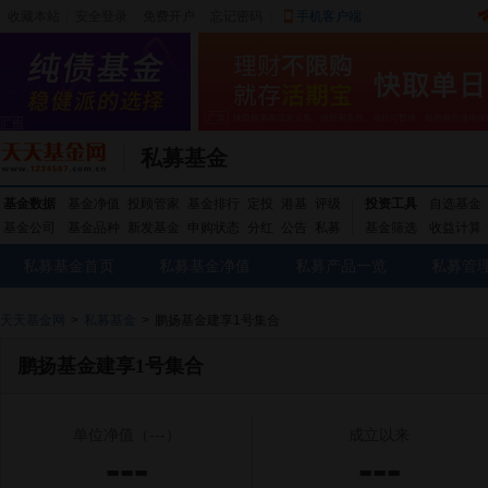
收藏本站
|
安全登录
|
免费开户
忘记密码
|
手机客户端
私募基金
基金数据
基金净值
投顾管家
基金排行
定投
港基
评级
投资工具
自选基金
基金公司
基金品种
新发基金
申购状态
分红
公告
私募
基金筛选
收益计算
私募基金首页
私募基金净值
私募产品一览
私募管
天天基金网
>
私募基金
>
鹏扬基金建享1号集合
鹏扬基金建享1号集合
单位净值
（---）
成立以来
---
---