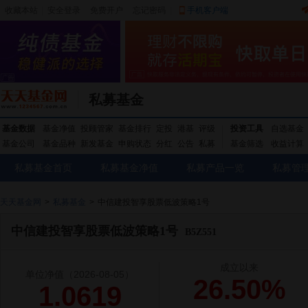
收藏本站
|
安全登录
|
免费开户
忘记密码
|
手机客户端
私募基金
基金数据
基金净值
投顾管家
基金排行
定投
港基
评级
投资工具
自选基金
基金公司
基金品种
新发基金
申购状态
分红
公告
私募
基金筛选
收益计算
私募基金首页
私募基金净值
私募产品一览
私募管
天天基金网
>
私募基金
>
中信建投智享股票低波策略1号
中信建投智享股票低波策略1号
B5Z551
成立以来
单位净值
（2026-08-05）
26.50%
1.0619