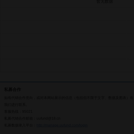
暂无数据
私募合作
如有代销合作意向，或对本网站展示的信息（包括但不限于文字、数据及图表）有
我们进行联系。
客服热线：95021
私募代销合作邮箱：uufund@18.cn
私募数据录入平台：
http://manage.uufund.com/login