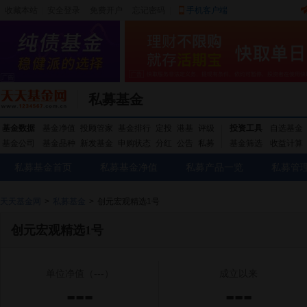
收藏本站
|
安全登录
|
免费开户
忘记密码
|
手机客户端
私募基金
基金数据
基金净值
投顾管家
基金排行
定投
港基
评级
投资工具
自选基金
基金公司
基金品种
新发基金
申购状态
分红
公告
私募
基金筛选
收益计算
私募基金首页
私募基金净值
私募产品一览
私募管
天天基金网
>
私募基金
>
创元宏观精选1号
创元宏观精选1号
单位净值
（---）
成立以来
---
---