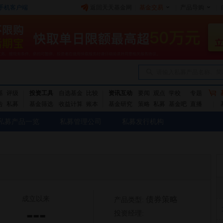
手机客户端
返回天天基金网
|
基金交易
|
产品导购
|
请输入私募产品名称、简
基
评级
投资工具
自选基金
比较
资讯互动
要闻
观点
学校
专题
告
私募
基金筛选
收益计算
账本
基金研究
策略
私募
基金吧
直播
私募产品一览
私募管理公司
私募发行机构
成立以来
债券策略
产品类型:
---
投资经理: