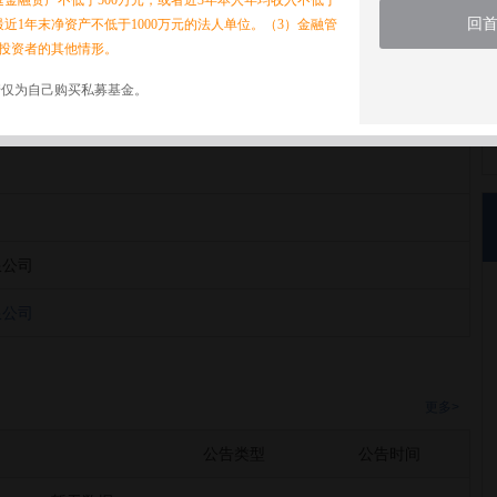
家庭金融资产不低于500万元，或者近3年本人年均收入不低于
回
最近1年末净资产不低于1000万元的法人单位。（3）金融管
投资者的其他情形。
诺仅为自己购买私募基金。
限公司
限公司
限公司
更多>
公告类型
公告时间