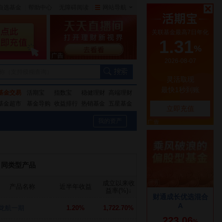
自选基金
|
帮助中心
无障碍阅读
|
网站导航
|
称（支持模糊查询）
基金交易
活期宝
指数宝
稳健理财
高端理财
基金超市
基金导购
收益排行
热销基金
五星基金
我的资产
同类型产品
成立以来收
产品名称
近半年收益
益率(%)
↓
龙航一期
1.20%
1,722.70%