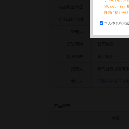
于300万元，
50万元。（2）
收益风险特征：
暂无数据
理部门视为合格
产品规模限制：
暂无数据
本人/本机构承
管理人：
国联基金管理有
投资顾问：
暂无数据
投资经理：
暂无数据
托管人：
青岛银行股份有
发行人：
国联基金管理有
产品公告
标题