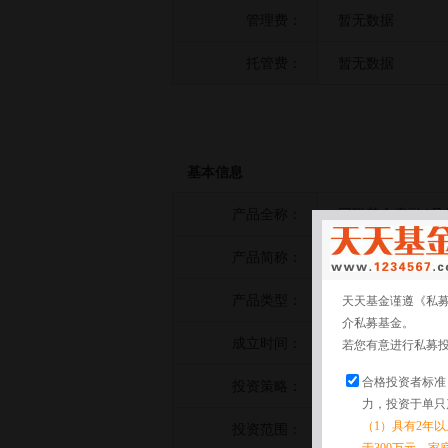
管理费：
暂无数据
托管费：
暂无数据
基本信息
产品全称：
国联基金青融4号
产品简称：
国联基金青融4号
产品类型：
债券策略
天天基金谨遵《私
介私募基金。
成立时间：
2024-12-06
若您有意进行私募
合格投资者标准
投资策略：
暂无数据
力，投资于单只
（1）具有2年
投资范围：
暂无数据