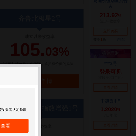
齐鲁北极星2号
成立以来收益率
105.
03%
【点评】选一条人少的路，承担有价值的风险
了解详情
世纪前沿优优指数增强1号
格投资者认定条款
后查看
近1年收益率