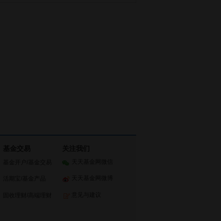
基金交易
关注我们
天天基金网微信
基金开户
/
基金交易
天天基金网微博
活期宝
/
基金产品
意见与建议
固收理财
/
高端理财