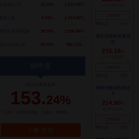
兴全睿众2号
22.10%
1,515.08%
磐耀三期
0.51%
1,414.86%
博普安泰2号私募
30.59%
1,056.90%
进化论稳进1号
59.03%
906.12%
财申道
成立以来收益率
153.
24%
【点评】追求绝对收益，低波动，稳增长
了解详情