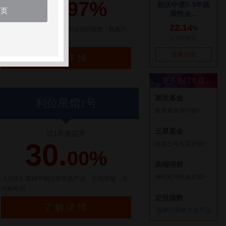
21.
97%
首页
【点评】百亿量化私募，中证500指增，风格均
衡配置
了解详情
利位星熠1号
近1年收益率
30.
00%
【点评】深耕中国转型受益产业，中观突破，非
对称布局
了解详情