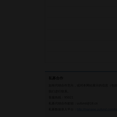
私募合作
如有代销合作意向，或对本网站展示的信息（包
我们进行联系。
客服热线：95021
私募代销合作邮箱：uufund@18.cn
私募数据录入平台：
http://manage.uufund.com/lo