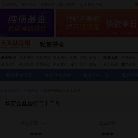
收藏本站
|
安全登录
|
免费开户
忘记密码
|
手机客户端
私募基金
基金数据
基金净值
投顾管家
基金排行
定投
港基
评级
投资工具
自选基金
基金公司
基金品种
新发基金
申购状态
分红
公告
私募
基金筛选
收益计算
私募基金首页
私募基金净值
私募产品一览
私募管
天天基金网
>
私募基金
>
华安合鑫远行二十二号
华安合鑫远行二十二号
单位净值
（---）
成立以来
---
---