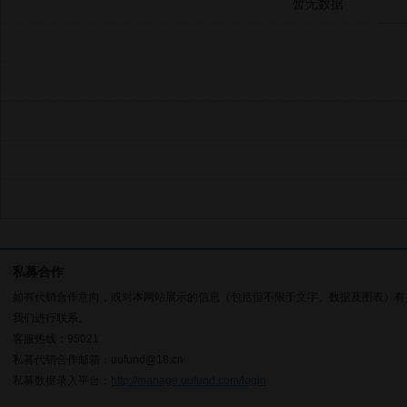
暂无数据
私募合作
如有代销合作意向，或对本网站展示的信息（包括但不限于文字、数据及图表）有
我们进行联系。
客服热线：95021
私募代销合作邮箱：uufund@18.cn
私募数据录入平台：
http://manage.uufund.com/login