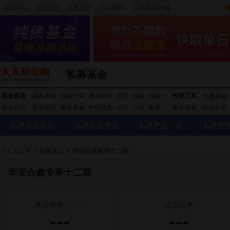
收藏本站
|
安全登录
|
免费开户
忘记密码
|
手机客户端
私募基金
基金数据
基金净值
投顾管家
基金排行
定投
港基
评级
投资工具
自选基金
基金公司
基金品种
新发基金
申购状态
分红
公告
私募
基金筛选
收益计算
私募基金首页
私募基金净值
私募产品一览
私募管
天天基金网
>
私募基金
>
华安合鑫专享十二期
华安合鑫专享十二期
单位净值
（---）
成立以来
---
---