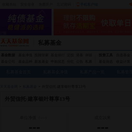
收藏本站
|
安全登录
|
免费开户
忘记密码
|
手机客户端
私募基金
基金数据
基金净值
投顾管家
基金排行
定投
港基
评级
投资工具
自选基金
基金公司
基金品种
新发基金
申购状态
分红
公告
私募
基金筛选
收益计算
私募基金首页
私募基金净值
私募产品一览
私募管
天天基金网
>
私募基金
>
外贸信托·建享银叶尊享13号
外贸信托·建享银叶尊享13号
单位净值
（---）
成立以来
---
---