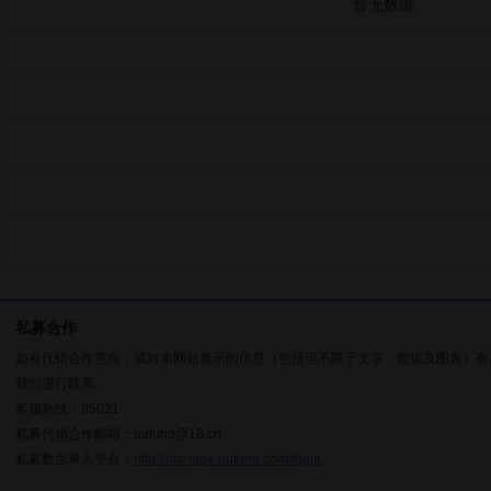
暂无数据
私募合作
如有代销合作意向，或对本网站展示的信息（包括但不限于文字、数据及图表）有
我们进行联系。
客服热线：95021
私募代销合作邮箱：uufund@18.cn
私募数据录入平台：
http://manage.uufund.com/login