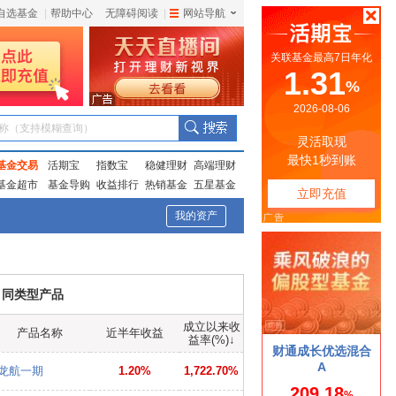
自选基金
|
帮助中心
无障碍阅读
|
网站导航
|
称（支持模糊查询）
基金交易
活期宝
指数宝
稳健理财
高端理财
基金超市
基金导购
收益排行
热销基金
五星基金
我的资产
同类型产品
成立以来收
产品名称
近半年收益
益率(%)
↓
龙航一期
1.20%
1,722.70%