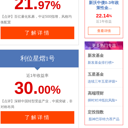
21.
97%
【点评】百亿量化私募，中证500指增，风格均
衡配置
了解详情
利位星熠1号
近1年收益率
30.
00%
【点评】深耕中国转型受益产业，中观突破，非
对称布局
了解详情