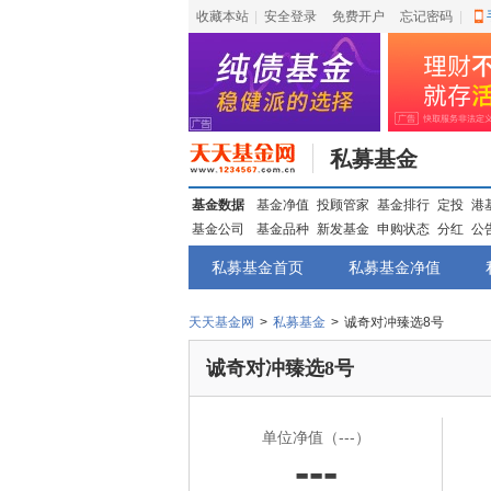
收藏本站
|
安全登录
|
免费开户
忘记密码
|
私募基金
基金数据
基金净值
投顾管家
基金排行
定投
港
基金公司
基金品种
新发基金
申购状态
分红
公
私募基金首页
私募基金净值
天天基金网
>
私募基金
>
诚奇对冲臻选8号
诚奇对冲臻选8号
单位净值
（---）
---