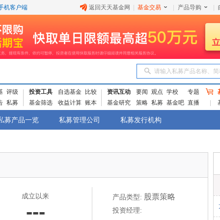
手机客户端
返回天天基金网
|
基金交易
|
产品导购
|
请输入私募产品名称、简
基
评级
投资工具
自选基金
比较
资讯互动
要闻
观点
学校
专题
告
私募
基金筛选
收益计算
账本
基金研究
策略
私募
基金吧
直播
私募产品一览
私募管理公司
私募发行机构
成立以来
股票策略
产品类型:
---
投资经理: