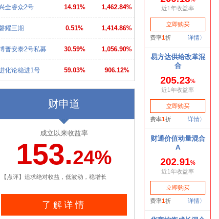
兴全睿众2号
14.91%
1,462.84%
磐耀三期
0.51%
1,414.86%
博普安泰2号私募
30.59%
1,056.90%
进化论稳进1号
59.03%
906.12%
财申道
成立以来收益率
153.
24%
【点评】追求绝对收益，低波动，稳增长
了解详情