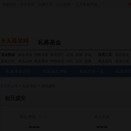
收藏本站
|
安全登录
|
免费开户
忘记密码
|
手机客户端
私募基金
基金数据
基金净值
投顾管家
基金排行
定投
港基
评级
投资工具
自选基金
基金公司
基金品种
新发基金
申购状态
分红
公告
私募
基金筛选
收益计算
私募基金首页
私募基金净值
私募产品一览
私募管
天天基金网
>
私募基金
>
创元盛安
创元盛安
单位净值
（---）
成立以来
---
---