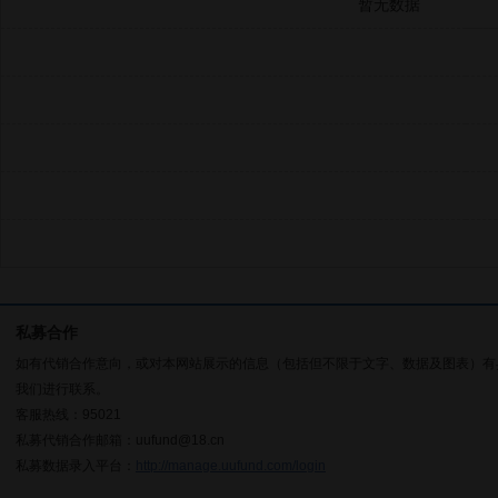
暂无数据
私募合作
如有代销合作意向，或对本网站展示的信息（包括但不限于文字、数据及图表）有
我们进行联系。
客服热线：95021
私募代销合作邮箱：uufund@18.cn
私募数据录入平台：
http://manage.uufund.com/login