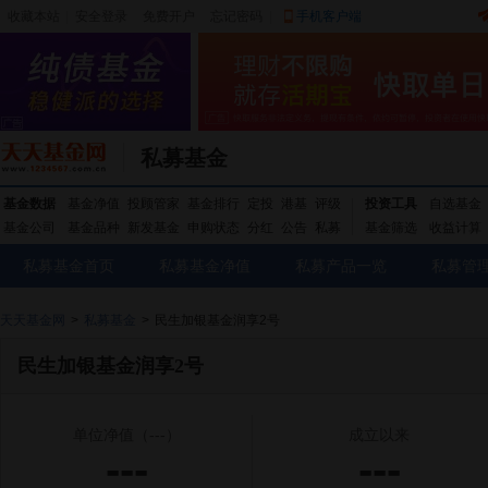
收藏本站
|
安全登录
|
免费开户
忘记密码
|
手机客户端
私募基金
基金数据
基金净值
投顾管家
基金排行
定投
港基
评级
投资工具
自选基金
基金公司
基金品种
新发基金
申购状态
分红
公告
私募
基金筛选
收益计算
私募基金首页
私募基金净值
私募产品一览
私募管
天天基金网
>
私募基金
>
民生加银基金润享2号
民生加银基金润享2号
单位净值
（---）
成立以来
---
---