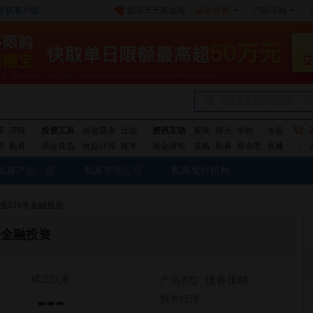
手机客户端
返回天天基金网
|
基金交易
|
产品导购
|
请输入私募产品名称、简
基
评级
投资工具
自选基金
比较
资讯互动
要闻
观点
学校
专题
告
私募
基金筛选
收益计算
账本
基金研究
策略
私募
基金吧
直播
私募产品一览
私募管理公司
私募发行机构
强336号金融投资
号金融投资
成立以来
债券策略
产品类型:
---
投资经理: