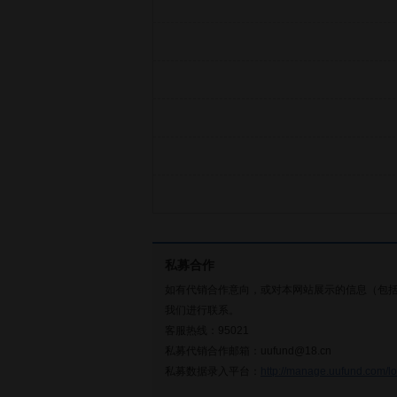
私募合作
如有代销合作意向，或对本网站展示的信息（包
我们进行联系。
客服热线：95021
私募代销合作邮箱：uufund@18.cn
私募数据录入平台：
http://manage.uufund.com/lo