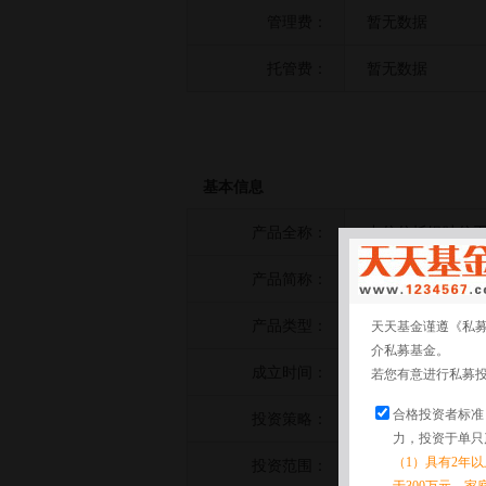
管理费：
暂无数据
托管费：
暂无数据
基本信息
产品全称：
中信信托银叶信玉
产品简称：
中信信托银叶信玉
产品类型：
债券策略
天天基金谨遵《私
介私募基金。
成立时间：
2025-11-27
若您有意进行私募
合格投资者标准
投资策略：
暂无数据
力，投资于单只
（1）具有2年
投资范围：
暂无数据