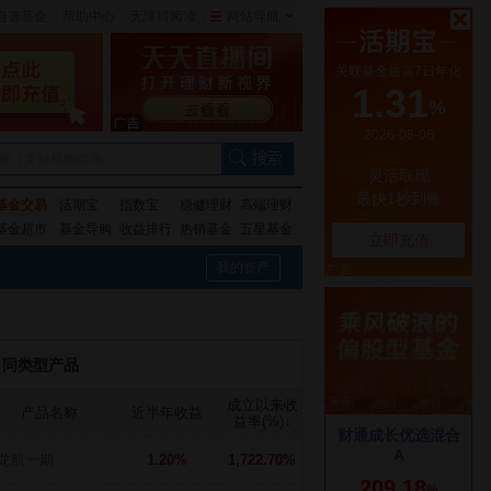
自选基金
|
帮助中心
无障碍阅读
|
网站导航
|
称（支持模糊查询）
基金交易
活期宝
指数宝
稳健理财
高端理财
基金超市
基金导购
收益排行
热销基金
五星基金
我的资产
同类型产品
成立以来收
产品名称
近半年收益
益率(%)
↓
龙航一期
1.20%
1,722.70%