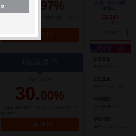
21.
97%
首页
【点评】百亿量化私募，中证500指增，风格均
衡配置
了解详情
利位星熠1号
近1年收益率
30.
00%
【点评】深耕中国转型受益产业，中观突破，非
对称布局
了解详情