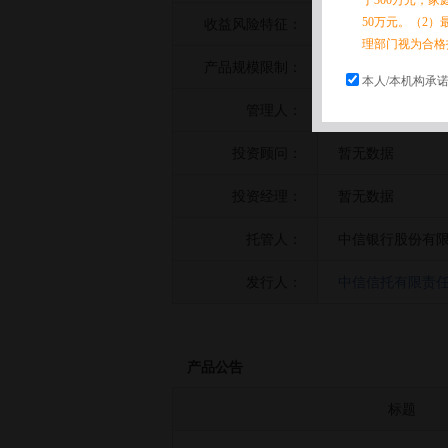
于300万元，
50万元。（2）
收益风险特征：
暂无数据
理部门视为合格
产品规模限制：
暂无数据
本人/本机构承
管理人：
上海银叶投资有
投资顾问：
暂无数据
投资经理：
暂无数据
托管人：
中信银行股份有
发行人：
中信信托有限责
产品公告
标题