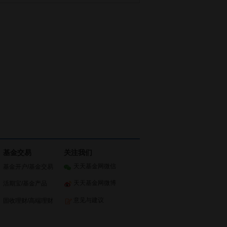
基金交易
关注我们
天天基金网微信
基金开户
/
基金交易
天天基金网微博
活期宝
/
基金产品
意见与建议
固收理财
/
高端理财