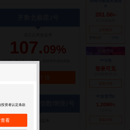
齐鲁北极星2号
成立以来收益率
107.
09%
【点评】选一条人少的路，承担有价值的风险
了解详情
世纪前沿优优指数增强1号
格投资者认定条款
后查看
近1年收益率