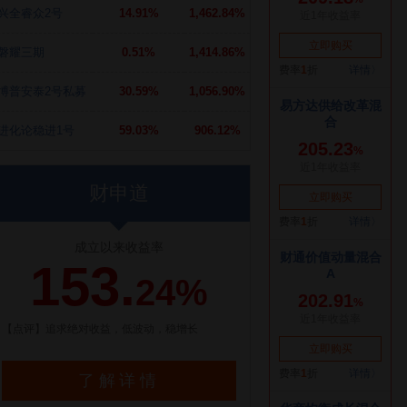
兴全睿众2号
14.91%
1,462.84%
磐耀三期
0.51%
1,414.86%
博普安泰2号私募
30.59%
1,056.90%
进化论稳进1号
59.03%
906.12%
财申道
成立以来收益率
153.
24%
【点评】追求绝对收益，低波动，稳增长
了解详情