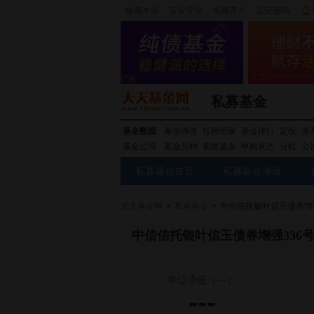
收藏本站
|
安全登录
|
免费开户
忘记密码
|
私募基金
基金数据
基金净值
投顾管家
基金排行
定投
港
基金公司
基金品种
新发基金
申购状态
分红
公
私募基金首页
私募基金净值
天天基金网
>
私募基金
>
中信信托银叶信玉债券增
中信信托银叶信玉债券增强336
单位净值
（---）
---