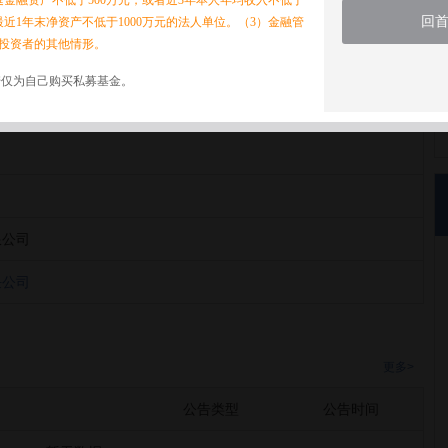
家庭金融资产不低于500万元，或者近3年本人年均收入不低于
回
最近1年末净资产不低于1000万元的法人单位。（3）金融管
投资者的其他情形。
诺仅为自己购买私募基金。
限公司
限公司
任公司
更多>
公告类型
公告时间