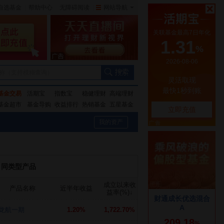
自选基金
|
帮助中心
无障碍阅读
|
网站导航
|
称（支持模糊查询）
基金交易
活期宝
指数宝
稳健理财
高端理财
基金超市
基金导购
收益排行
热销基金
五星基金
我的资产
同类型产品
成立以来收
产品名称
近半年收益
益率(%)
↓
龙航一期
1.20%
1,722.70%