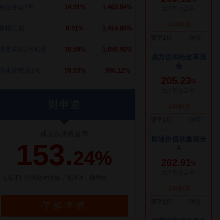
兴全睿众2号
14.91%
1,462.84%
磐耀三期
0.51%
1,414.86%
博普安泰2号私募
30.59%
1,056.90%
进化论稳进1号
59.03%
906.12%
财申道
成立以来收益率
153.
24%
【点评】追求绝对收益，低波动，稳增长
了解详情