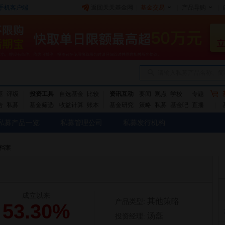
手机客户端
返回天天基金网
|
基金交易
|
产品导购
|
请输入私募产品名称、简
基
评级
投资工具
自选基金
比较
资讯互动
要闻
观点
学校
专题
告
私募
基金筛选
收益计算
账本
基金研究
策略
私募
基金吧
直播
私募产品一览
私募管理公司
私募发行机构
档案
成立以来
其他策略
产品类型:
53.30%
汤磊
投资经理: