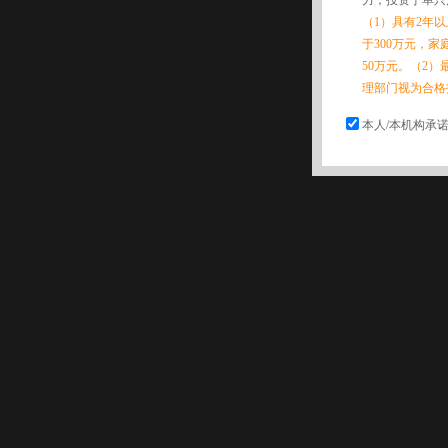
力，投资于单只
（1）具有2年
于300万元，
50万元。（2）
理部门视为合格
本人/本机构承