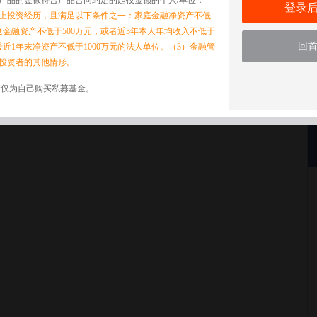
产品的金额符合产品合同约定的起投金额的个人/单位：
登录
以上投资经历，且满足以下条件之一：家庭金融净资产不低
家庭金融资产不低于500万元，或者近3年本人年均收入不低于
回
最近1年末净资产不低于1000万元的法人单位。（3）金融管
投资者的其他情形。
诺仅为自己购买私募基金。