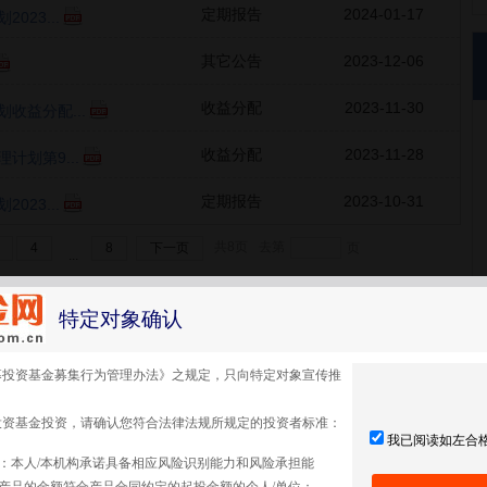
定期报告
2024-01-17
23...
其它公告
2023-12-06
收益分配
2023-11-30
收益分配...
收益分配
2023-11-28
划第9...
定期报告
2023-10-31
23...
共8页
去第
4
8
下一页
确定
页
...
特定对象确认
募投资基金募集行为管理办法》之规定，只向特定对象宣传推
投资基金投资，请确认您符合法律法规所规定的投资者标准：
我已阅读如左合
：本人/本机构承诺具备相应风险识别能力和风险承担能