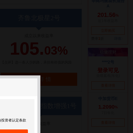
齐鲁北极星2号
成立以来收益率
105.
03%
【点评】选一条人少的路，承担有价值的风险
了解详情
世纪前沿优优指数增强1号
格投资者认定条款
近1年收益率