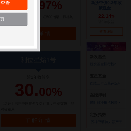
21.
97%
后查看
【点评】百亿量化私募，中证500指增，风格均
首页
衡配置
了解详情
利位星熠1号
近1年收益率
30.
00%
【点评】深耕中国转型受益产业，中观突破，非
对称布局
了解详情