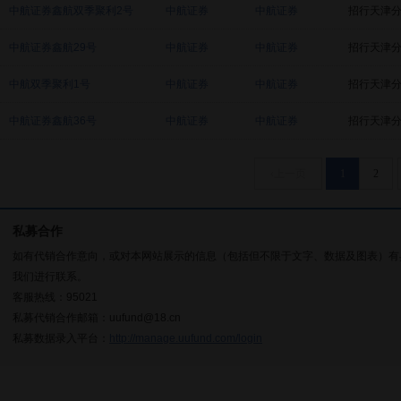
中航证券鑫航双季聚利2号
中航证券
中航证券
招行天津
中航证券鑫航29号
中航证券
中航证券
招行天津
中航双季聚利1号
中航证券
中航证券
招行天津
中航证券鑫航36号
中航证券
中航证券
招行天津
‹上一页
1
2
私募合作
如有代销合作意向，或对本网站展示的信息（包括但不限于文字、数据及图表）有
我们进行联系。
客服热线：95021
私募代销合作邮箱：uufund@18.cn
私募数据录入平台：
http://manage.uufund.com/login