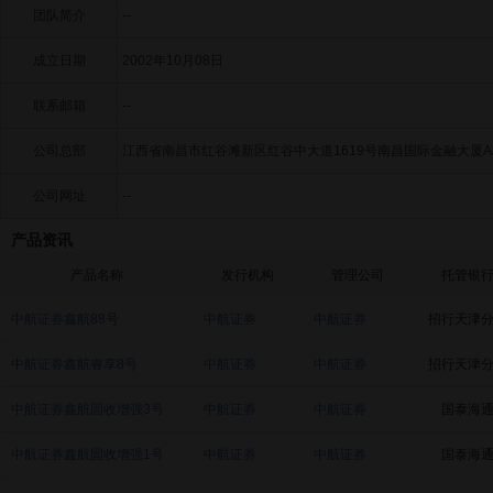
团队简介
--
成立日期
2002年10月08日
联系邮箱
--
公司总部
江西省南昌市红谷滩新区红谷中大道1619号南昌国际金融大厦A
公司网址
--
产品资讯
产品名称
发行机构
管理公司
托管银
中航证券鑫航88号
中航证券
中航证券
招行天津
中航证券鑫航睿享8号
中航证券
中航证券
招行天津
中航证券鑫航固收增强3号
中航证券
中航证券
国泰海
中航证券鑫航固收增强1号
中航证券
中航证券
国泰海